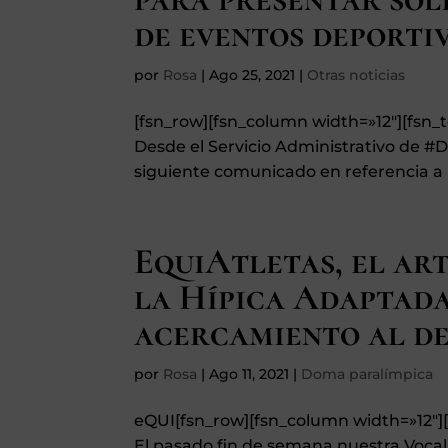
de eventos deporti
por
Rosa
|
Ago 25, 2021
|
Otras noticias
[fsn_row][fsn_column width=»12″][fsn
Desde el Servicio Administrativo de #D
siguiente comunicado en referencia a l
EquiAtletas, el art
la Hípica Adaptada
acercamiento al de
por
Rosa
|
Ago 11, 2021
|
Doma paralímpica
eQUI[fsn_row][fsn_column width=»12″
El pasado fin de semana nuestra Voca