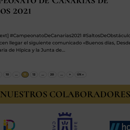
os 2021
n_text] #CampeonatoDeCanarias2021 #SaltosDeObstácul
hacen llegar el siguiente comunicado «Buenos días, Desde
ia de Hípica y la Junta de...
10
...
11
12
...
20
...
>
Últ »
NUESTROS COLABORADORE