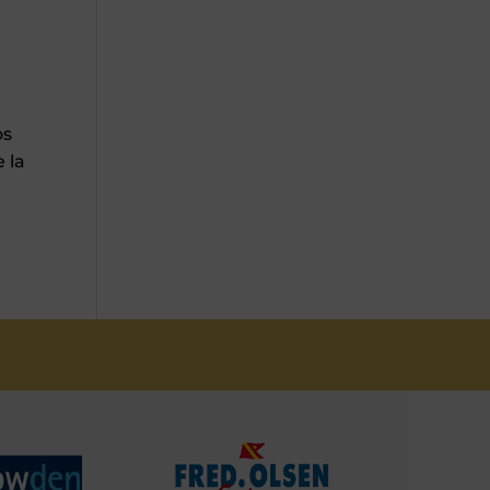
os
 la
S