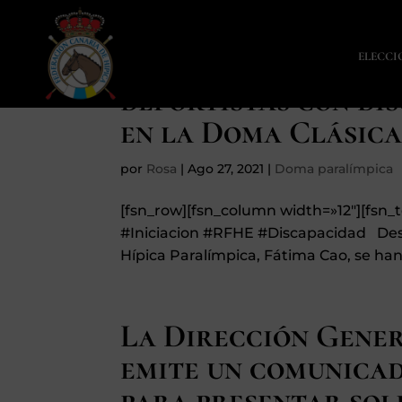
Nuevas reprises niv
ELECCI
deportistas con di
en la Doma Clásic
por
Rosa
|
Ago 27, 2021
|
Doma paralímpica
[fsn_row][fsn_column width=»12″][fs
#Iniciacion #RFHE #Discapacidad Desd
Hípica Paralímpica, Fátima Cao, se han
La Dirección Gener
emite un comunicad
para presentar sol