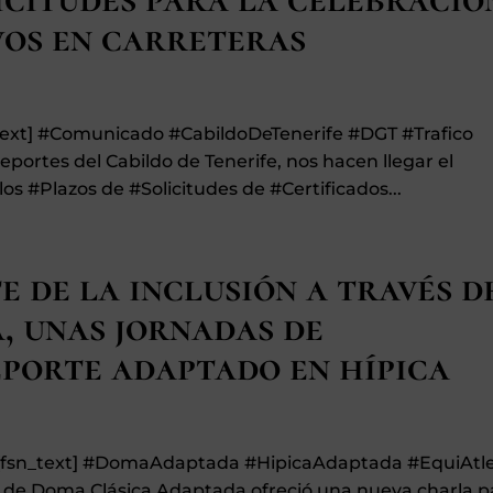
vos en carreteras
_text] #Comunicado #CabildoDeTenerife #DGT #Trafico
eportes del Cabildo de Tenerife, nos hacen llegar el
os #Plazos de #Solicitudes de #Certificados...
e de la inclusión a través d
, unas jornadas de
porte adaptado en hípica
][fsn_text] #DomaAdaptada #HipicaAdaptada #EquiAtl
l de Doma Clásica Adaptada ofreció una nueva charla p