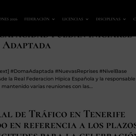
el base para que los
ONES 2026
FEDERACIÓN
LICENCIAS
DISCIPLINAS
C
scapacidad puedan iniciarse
a Adaptada
n_text] #DomaAdaptada #NuevasReprises #NivelBase
e la Real Federacion Hípica Española y la responsable
 mantenido varias reuniones con las...
al de Tráfico en Tenerife
o en referencia a los plazo
icitudes para la celebració