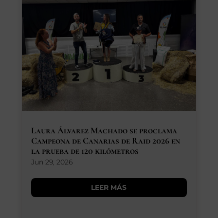
SEGUROS
CALENDARIO
ACTUALIDAD
Gran Canaria
Laura Álvarez Machado se proclama
//
928 366 908
Campeona de Canarias de Raid 2026 en
mcarmensecretaria@federacioncanariadehipica.com
la prueba de 120 kilómetros

620 019 666
Jun 29, 2026
Tenerife
LEER MÁS
//
922 256 601
administracion@federacioncanariadehipica.com

922 256 601