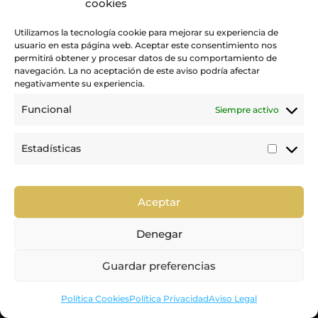
cookies
Utilizamos la tecnología cookie para mejorar su experiencia de
usuario en esta página web. Aceptar este consentimiento nos
permitirá obtener y procesar datos de su comportamiento de
navegación. La no aceptación de este aviso podría afectar
negativamente su experiencia.
Funcional
Siempre activo
Promovemos y desarrollamos la práctica de la hípica en Canarias.
Estadísticas
Estadí
Trabajamos para mejorar la calidad de la formación y la
competición en nuestra tierra.
Aceptar
Denegar
Guardar preferencias

Política de Privacidad
|
Política de Cookies
|
Aviso Legal
Política Cookies
Política Privacidad
Aviso Legal
© Copyright 2023
Federación Canaria de Hípica |
Diseñado por
Alejandro Tavío