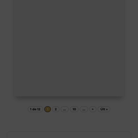
1 de 12
1
2
...
10
...
>
Últ »