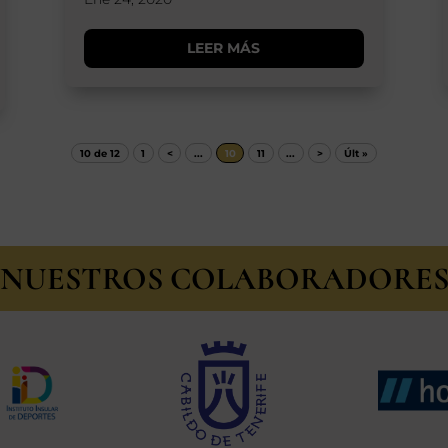
LEER MÁS
10 de 12
1
<
...
10
11
...
>
Últ »
NUESTROS COLABORADORE