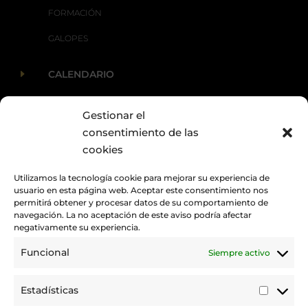
FORMACIÓN
GALOPES
E
CALENDARIO
Gestionar el
E
ACTUALIDAD
consentimiento de las
cookies
Utilizamos la tecnología cookie para mejorar su experiencia de
usuario en esta página web. Aceptar este consentimiento nos
permitirá obtener y procesar datos de su comportamiento de
navegación. La no aceptación de este aviso podría afectar
negativamente su experiencia.
Funcional
Siempre activo
Promovemos y desarrollamos la práctica de la hípica en Canarias.
Estadísticas
Estadí
Trabajamos para mejorar la calidad de la formación y la