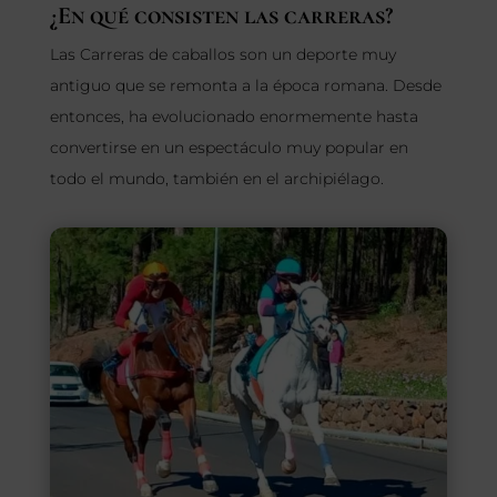
¿En qué consisten las carreras?
SEGUROS
Las Carreras de caballos son un deporte muy
antiguo que se remonta a la época romana. Desde
CALENDARIO
entonces, ha evolucionado enormemente hasta
convertirse en un espectáculo muy popular en
ACTUALIDAD
todo el mundo, también en el archipiélago.
Gran Canaria
//
928 366 908
mcarmensecretaria@federacioncanariadehipica.com

620 019 666
Tenerife
//
922 256 601
administracion@federacioncanariadehipica.com

922 256 601