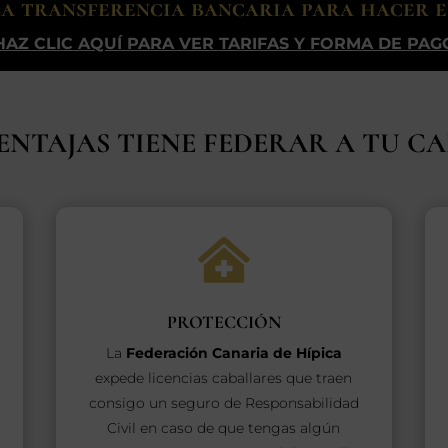
la transferencia bancaria para hacer ef
HAZ CLIC AQUÍ PARA VER TARIFAS Y FORMA DE PAG
ENTAJAS TIENE FEDERAR A TU C

PROTECCIÓN
La
Federación Canaria de Hípica
expede licencias caballares que traen
consigo un seguro de Responsabilidad
Civil en caso de que tengas algún