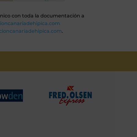
rónico con toda la documentación a
cioncanariadehipica.com
cioncanariadehipica.com
.
S