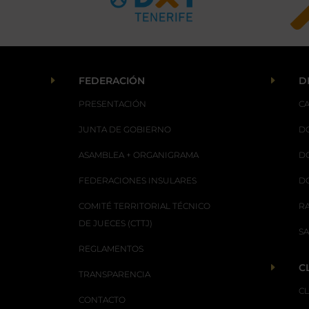
E
E
FEDERACIÓN
D
PRESENTACIÓN
C
JUNTA DE GOBIERNO
D
ASAMBLEA + ORGANIGRAMA
D
FEDERACIONES INSULARES
D
COMITÉ TERRITORIAL TÉCNICO
R
DE JUECES (CTTJ)
S
REGLAMENTOS
E
C
TRANSPARENCIA
C
CONTACTO