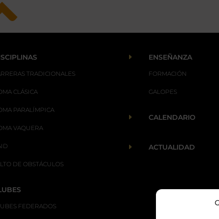
E
ISCIPLINAS
ENSEÑANZA
ARRERAS TRADICIONALES
FORMACIÓN
OMA CLÁSICA
GALOPES
OMA PARALÍMPICA
E
CALENDARIO
OMA VAQUERA
AID
E
ACTUALIDAD
ALTO DE OBSTÁCULOS
LUBES
G
LUBES FEDERADOS