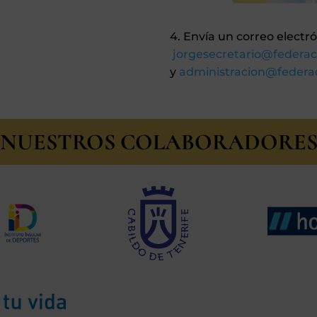
4. Envía un correo elect
jorgesecretario@
federa
y
administracion@
federa
NUESTROS COLABORADORE