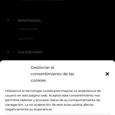
E
ENSEÑANZA
FORMACIÓN
GALOPES
E
CALENDARIO
Gestionar el
E
ACTUALIDAD
consentimiento de las
cookies
Utilizamos la tecnología cookie para mejorar su experiencia de
usuario en esta página web. Aceptar este consentimiento nos
permitirá obtener y procesar datos de su comportamiento de
navegación. La no aceptación de este aviso podría afectar
negativamente su experiencia.