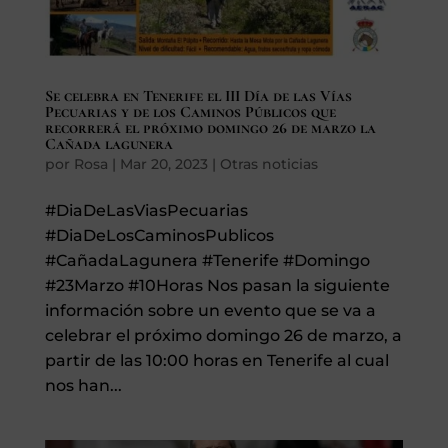
SEGUROS
CALENDARIO
Se celebra en Tenerife el III Día de las Vías
Pecuarias y de los Caminos Públicos que
recorrerá el próximo domingo 26 de marzo la
ACTUALIDAD
Cañada lagunera
por
Rosa
|
Mar 20, 2023
|
Otras noticias
#DiaDeLasViasPecuarias
#DiaDeLosCaminosPublicos
Gran Canaria
#CañadaLagunera #Tenerife #Domingo
//
928 366 908
#23Marzo #10Horas Nos pasan la siguiente
mcarmensecretaria@federacioncanariadehipica.com
información sobre un evento que se va a

620 019 666
celebrar el próximo domingo 26 de marzo, a
partir de las 10:00 horas en Tenerife al cual
Tenerife
nos han...
//
922 256 601
administracion@federacioncanariadehipica.com

922 256 601