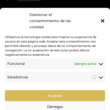
CALENDARIO
Gestionar el
E
ACTUALIDAD
consentimiento de las
cookies
Utilizamos la tecnología cookie para mejorar su experiencia de
usuario en esta página web. Aceptar este consentimiento nos
permitirá obtener y procesar datos de su comportamiento de
navegación. La no aceptación de este aviso podría afectar
negativamente su experiencia.
Funcional
Siempre activo
Promovemos y desarrollamos la práctica de la hípica en Canarias.
Estadísticas
Estadí
Trabajamos para mejorar la calidad de la formación y la
competición en nuestra tierra.
Aceptar
Denegar