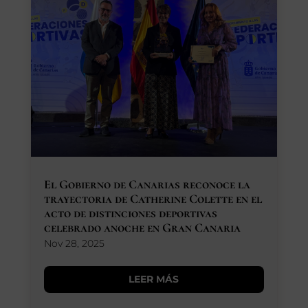
SEGUROS
CALENDARIO
ACTUALIDAD
Gran Canaria
El Gobierno de Canarias reconoce la
//
928 366 908
trayectoria de Catherine Colette en el
mcarmensecretaria@federacioncanariadehipica.com
acto de distinciones deportivas

celebrado anoche en Gran Canaria
620 019 666
Nov 28, 2025
Tenerife
//
922 256 601
administracion@federacioncanariadehipica.com
LEER MÁS

922 256 601