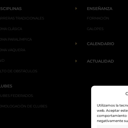
E
ISCIPLINAS
ENSEÑANZA
ARRERAS TRADICIONALES
FORMACIÓN
OMA CLÁSICA
GALOPES
OMA PARALÍMPICA
E
CALENDARIO
OMA VAQUERA
AID
E
ACTUALIDAD
ALTO DE OBSTÁCULOS
LUBES
G
LUBES FEDERADOS
Utilizamos la tecn
OMOLOGACIÓN DE CLUBES
web. Aceptar este
comportamiento de
negativamente su 