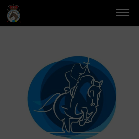
ELECCIONES 2026
FEDERACIÓN
LICENCIAS
DISCIPLINAS
CLUBES
ENSEÑANZA