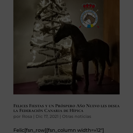
Felices Fiestas y un Próspero Año Nuevo les desea
la Federación Canaria de Hípica
por
Rosa
|
Dic 17, 2021
|
Otras noticias
Felic[fsn_row][fsn_column width=»12″]