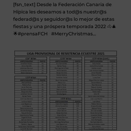
[fsn_text] Desde la Federación Canaria de
Hípica les deseamos a tod@s nuestr@s
federad@s y seguidor@s lo mejor de estas
fiestas y una próspera temporada 2022 🐴🎄
🌟#prensaFCH #MerryChristmas...