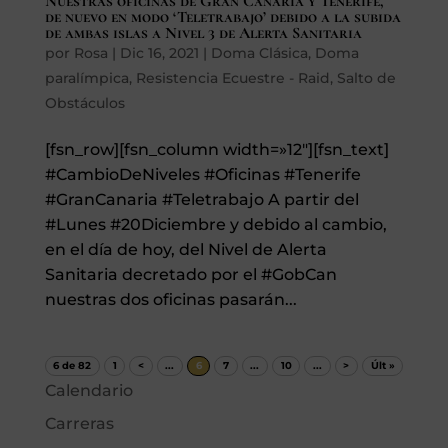
Nuestras oficinas de Gran Canaria y Tenerife,
de nuevo en modo ‘Teletrabajo’ debido a la subida
de ambas islas a Nivel 3 de Alerta Sanitaria
por
Rosa
|
Dic 16, 2021
|
Doma Clásica
,
Doma
paralímpica
,
Resistencia Ecuestre - Raid
,
Salto de
Obstáculos
[fsn_row][fsn_column width=»12″][fsn_text]
#CambioDeNiveles #Oficinas #Tenerife
#GranCanaria #Teletrabajo A partir del
#Lunes #20Diciembre y debido al cambio,
en el día de hoy, del Nivel de Alerta
Sanitaria decretado por el #GobCan
nuestras dos oficinas pasarán...
6 de 82
1
<
...
6
7
...
10
...
>
Últ »
Calendario
Carreras