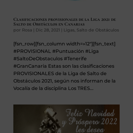
SEGUROS
Clasificaciones provisionales de la Liga 2021 de
CALENDARIO
Salto de Obstáculos en Canarias
por
Rosa
|
Dic 28, 2021
|
Ligas
,
Salto de Obstáculos
ACTUALIDAD
[fsn_row][fsn_column width=»12″][fsn_text]
#PROVISIONAL #Puntuación #Liga
#SaltoDeObstaculos #Tenerife
#GranCanaria Estas son las clasificaciones
Gran Canaria
PROVISIONALES de la Liga de Salto de
//
Obstáculos 2021, según nos informan de la
928 366 908
Vocalía de la disciplina Los TRES...
mcarmensecretaria@federacioncanariadehipica.com

620 019 666
Tenerife
//
922 256 601
administracion@federacioncanariadehipica.com

922 256 601