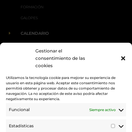
FORMACIÓN
GALOPES
E
CALENDARIO
Gestionar el
E
ACTUALIDAD
consentimiento de las
cookies
Utilizamos la tecnología cookie para mejorar su experiencia de
usuario en esta página web. Aceptar este consentimiento nos
permitirá obtener y procesar datos de su comportamiento de
navegación. La no aceptación de este aviso podría afectar
negativamente su experiencia.
Funcional
Siempre activo
Promovemos y desarrollamos la práctica de la hípica en Canarias.
Estadísticas
Estadí
Trabajamos para mejorar la calidad de la formación y la