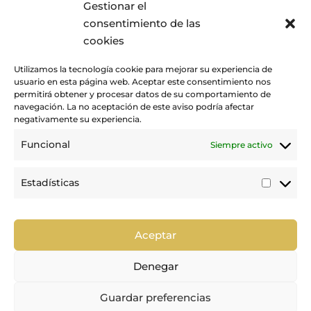
Gestionar el
E
ACTUALIDAD
consentimiento de las
cookies
Utilizamos la tecnología cookie para mejorar su experiencia de
usuario en esta página web. Aceptar este consentimiento nos
permitirá obtener y procesar datos de su comportamiento de
navegación. La no aceptación de este aviso podría afectar
negativamente su experiencia.
Funcional
Siempre activo
Promovemos y desarrollamos la práctica de la hípica en Canarias.
Estadísticas
Estadí
Trabajamos para mejorar la calidad de la formación y la
competición en nuestra tierra.
Aceptar
Denegar
Guardar preferencias
Política de Privacidad
|
Política de Cookies
|
Aviso Legal