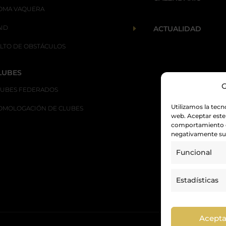
OMA VAQUERA
AID
E
ACTUALIDAD
ALTO DE OBSTÁCULOS
LUBES
G
LUBES FEDERADOS
Utilizamos la tecn
OMOLOGACIÓN DE CLUBES
web. Aceptar este
comportamiento de
negativamente su 
Funcional
Estadísticas
Acepta