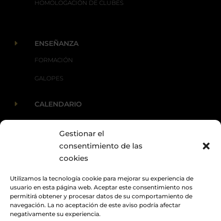
HOMOLOGACIÓN DE CLUBES
E
ENSEÑANZA
FORMACIÓN
GALOPES
E
CALENDARIO
Gestionar el
E
ACTUALIDAD
consentimiento de las
cookies
Utilizamos la tecnología cookie para mejorar su experiencia de
usuario en esta página web. Aceptar este consentimiento nos
permitirá obtener y procesar datos de su comportamiento de
navegación. La no aceptación de este aviso podría afectar
negativamente su experiencia.