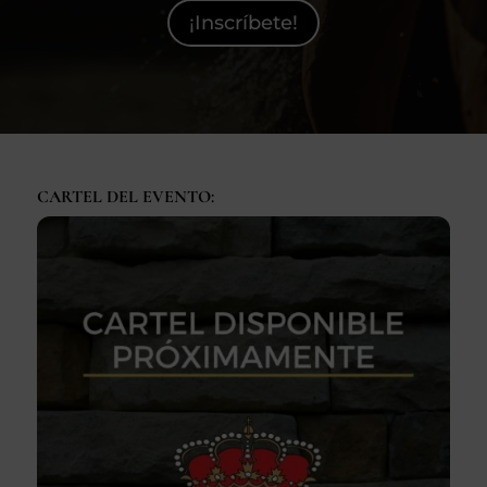
¡Inscríbete!
SEGUROS
CALENDARIO
ACTUALIDAD
CARTEL DEL EVENTO:
Gran Canaria
//
928 366 908
mcarmensecretaria@federacioncanariadehipica.com

620 019 666
Tenerife
//
922 256 601
administracion@federacioncanariadehipica.com

922 256 601