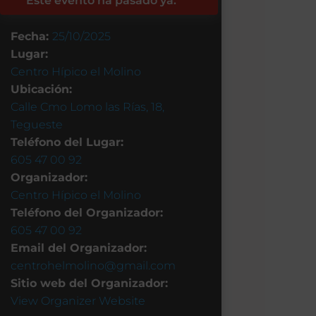
Este evento ha pasado ya.
Fecha:
25/10/2025
Lugar:
Centro Hípico el Molino
Ubicación:
Calle Cmo Lomo las Rías, 18,
Tegueste
Teléfono del Lugar:
605 47 00 92
Organizador:
Centro Hípico el Molino
Teléfono del Organizador:
605 47 00 92
Email del Organizador:
centrohelmolino@gmail.com
Sitio web del Organizador:
View Organizer Website