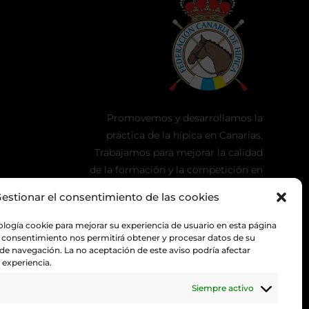
Promovemos y desarrollamos la
práctica de la hípica en Canarias.
Trabajamos para mejorar la calidad
de la formación y la competición en
nuestra tierra.
estionar el consentimiento de las cookies
ología cookie para mejorar su experiencia de usuario en esta página
 consentimiento nos permitirá obtener y procesar datos de su
 navegación. La no aceptación de este aviso podría afectar
experiencia.
Siempre activo