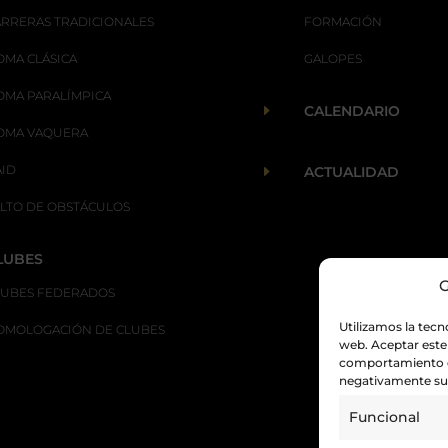
ARRERAS TRADICIONALES
FORMACIÓN
OMA CLÁSICA
GALOPES
OMA PARALÍMPICA
E
CALENDARIO
OMA VAQUERA
AID
E
ACTUALIDAD
ALTO DE OBSTÁCULOS
LUBES
G
LUBES FEDERADOS
Utilizamos la tecn
OMOLOGACIÓN DE CLUBES
web. Aceptar este
comportamiento de
negativamente su 
Funcional