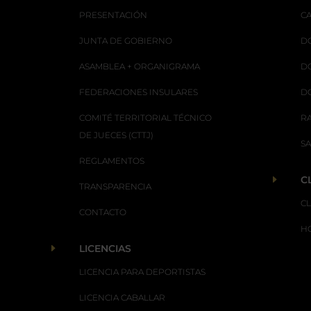
PRESENTACIÓN
C
JUNTA DE GOBIERNO
D
ASAMBLEA + ORGANIGRAMA
D
FEDERACIONES INSULARES
D
COMITÉ TERRITORIAL TÉCNICO
R
DE JUECES (CTTJ)
S
REGLAMENTOS
E
C
TRANSPARENCIA
C
CONTACTO
H
E
LICENCIAS
LICENCIA PARA DEPORTISTAS
LICENCIA CABALLAR