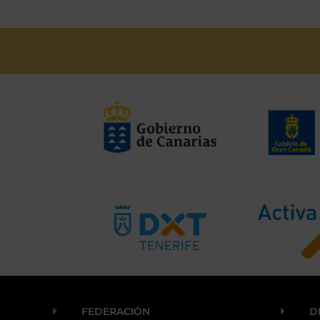
E
E
FEDERACIÓN
D