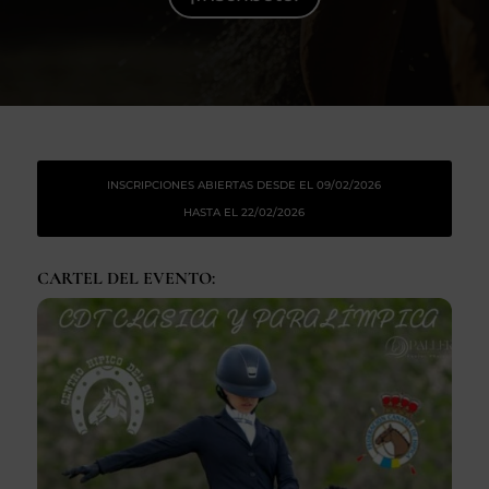
SEGUROS
CALENDARIO
ACTUALIDAD
INSCRIPCIONES ABIERTAS DESDE EL 09/02/2026
HASTA EL 22/02/2026
Gran Canaria
CARTEL DEL EVENTO:
//
928 366 908
mcarmensecretaria@federacioncanariadehipica.com

620 019 666
Tenerife
//
922 256 601
administracion@federacioncanariadehipica.com

922 256 601