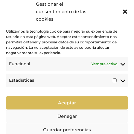
Gestionar el
E
ACTUALIDAD
consentimiento de las
cookies
Utilizamos la tecnología cookie para mejorar su experiencia de
usuario en esta página web. Aceptar este consentimiento nos
permitirá obtener y procesar datos de su comportamiento de
navegación. La no aceptación de este aviso podría afectar
negativamente su experiencia.
Funcional
Siempre activo
Promovemos y desarrollamos la práctica de la hípica en Canarias.
Estadísticas
Estadí
Trabajamos para mejorar la calidad de la formación y la
competición en nuestra tierra.
Aceptar
Denegar
Guardar preferencias