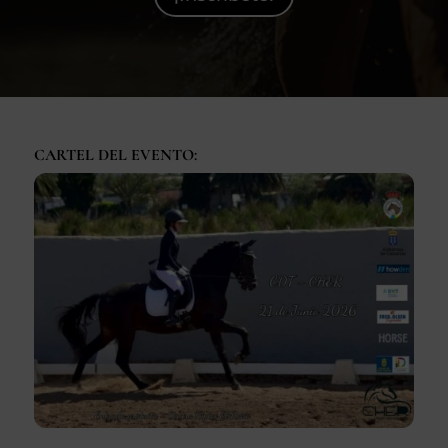
SEGUROS
CALENDARIO
ACTUALIDAD
CARTEL DEL EVENTO:
Gran Canaria
//
928 366 908
mcarmensecretaria@federacioncanariadehipica.com

620 019 666
Tenerife
//
922 256 601
administracion@federacioncanariadehipica.com

922 256 601