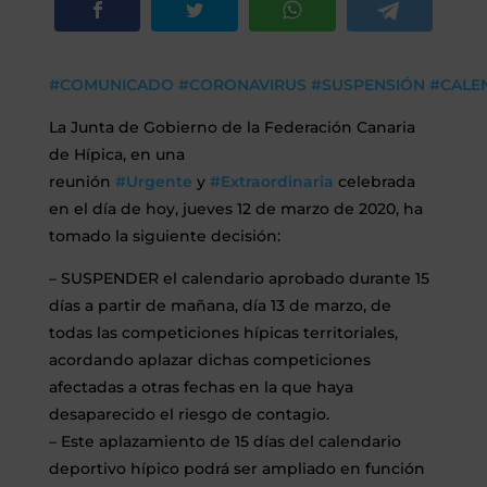
SEGUROS
#
COMUNICADO
#
CORONAVIRUS
#
SUSPENSIÓN
#
CALE
CALENDARIO
La Junta de Gobierno de la Federación Canaria
ACTUALIDAD
de Hípica, en una
reunión
#
Urgente
y
#
Extraordinaria
celebrada
en el día de hoy, jueves 12 de marzo de 2020, ha
tomado la siguiente decisión:
Gran Canaria
– SUSPENDER el calendario aprobado durante 15
//
928 366 908
días a partir de mañana, día 13 de marzo, de
mcarmensecretaria@federacioncanariadehipica.com
todas las competiciones hípicas territoriales,

620 019 666
acordando aplazar dichas competiciones
afectadas a otras fechas en la que haya
Tenerife
desaparecido el riesgo de
contagio.
//
922 256 601
administracion@federacioncanariadehipica.com
– Este aplazamiento de 15 días del calendario

deportivo hípico podrá ser ampliado en función
922 256 601