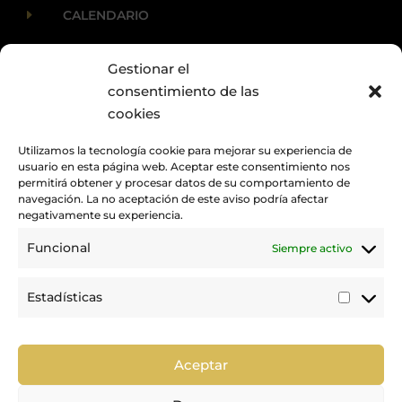
E
CALENDARIO
Gestionar el
E
ACTUALIDAD
consentimiento de las
cookies
Utilizamos la tecnología cookie para mejorar su experiencia de
usuario en esta página web. Aceptar este consentimiento nos
permitirá obtener y procesar datos de su comportamiento de
navegación. La no aceptación de este aviso podría afectar
negativamente su experiencia.
Funcional
Siempre activo
Promovemos y desarrollamos la práctica de la hípica en Canarias.
Estadísticas
Estadí
Trabajamos para mejorar la calidad de la formación y la
competición en nuestra tierra.
Aceptar