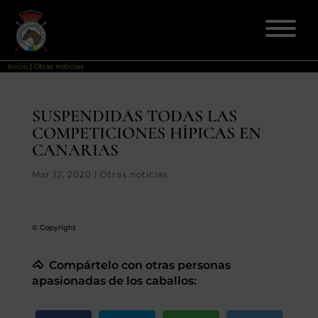
Inicio
|
Otras noticias
ELECCIONES 2026
SUSPENDIDAS TODAS LAS
COMPETICIONES HÍPICAS EN
FEDERACIÓN
CANARIAS
LICENCIAS
Mar 12, 2020
|
Otras noticias
DISCIPLINAS
© Copyright
CLUBES
🐴 Compártelo con otras personas
apasionadas de los caballos:
ENSEÑANZA