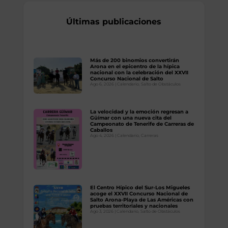
Últimas publicaciones
Más de 200 binomios convertirán
Arona en el epicentro de la hípica
nacional con la celebración del XXVII
Concurso Nacional de Salto
Ago 6, 2026
|
Calendario
,
Salto de Obstáculos
La velocidad y la emoción regresan a
Güímar con una nueva cita del
Campeonato de Tenerife de Carreras de
Caballos
Ago 4, 2026
|
Calendario
,
Carreras
El Centro Hípico del Sur-Los Migueles
acoge el XXVII Concurso Nacional de
Salto Arona-Playa de Las Américas con
pruebas territoriales y nacionales
Ago 3, 2026
|
Calendario
,
Salto de Obstáculos