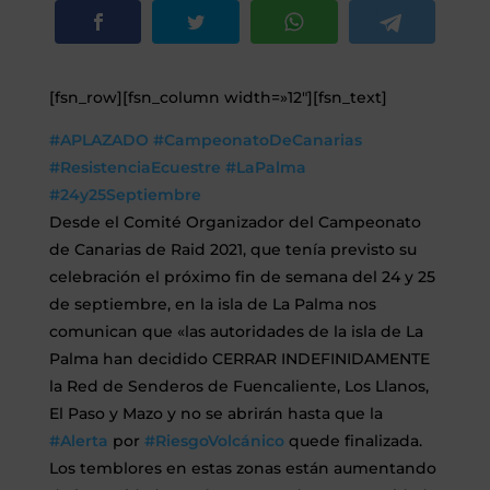
[fsn_row][fsn_column width=»12″][fsn_text]
#APLAZADO
#CampeonatoDeCanarias
#ResistenciaEcuestre
#LaPalma
#24y25Septiembre
Desde el Comité Organizador del Campeonato
de Canarias de Raid 2021, que tenía previsto su
celebración el próximo fin de semana del 24 y 25
de septiembre, en la isla de La Palma nos
comunican que «las autoridades de la isla de La
Palma han decidido CERRAR INDEFINIDAMENTE
la Red de Senderos de Fuencaliente, Los Llanos,
El Paso y Mazo y no se abrirán hasta que la
#Alerta
por
#RiesgoVolcánico
quede finalizada.
Los temblores en estas zonas están aumentando