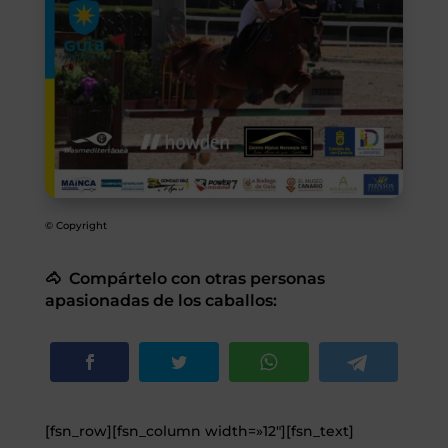
SEGUROS
CALENDARIO
ACTUALIDAD
© Copyright
Gran Canaria
//
928 366 908
🐴 Compártelo con otras personas
mcarmensecretaria@federacioncanariadehipica.com
apasionadas de los caballos:

620 019 666
Tenerife
//
922 256 601
administracion@federacioncanariadehipica.com

922 256 601
[fsn_row][fsn_column width=»12″][fsn_text]