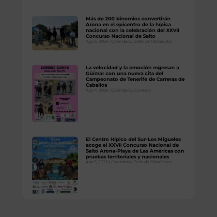
Más de 200 binomios convertirán
Arona en el epicentro de la hípica
nacional con la celebración del XXVII
Concurso Nacional de Salto
Ago 6, 2026
|
Calendario
,
Salto de Obstáculos
La velocidad y la emoción regresan a
Güímar con una nueva cita del
Campeonato de Tenerife de Carreras de
Caballos
Ago 4, 2026
|
Calendario
,
Carreras
El Centro Hípico del Sur-Los Migueles
acoge el XXVII Concurso Nacional de
Salto Arona-Playa de Las Américas con
pruebas territoriales y nacionales
Ago 3, 2026
|
Calendario
,
Salto de Obstáculos