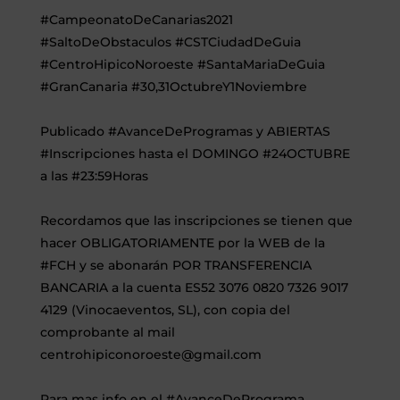
#
CampeonatoDeCanarias2021
#SaltoDeObstaculos
#CSTCiudadDeGuia
#CentroHipicoNoroeste
#SantaMariaDeGuia
#GranCanaria
#30,31OctubreY1Noviembre
Publicado
#AvanceDeProgramas
y ABIERTAS
#Inscripciones
hasta el DOMINGO
#24OCTUBRE
a las #23:59Horas
Recordamos que las inscripciones se tienen que
hacer OBLIGATORIAMENTE por la WEB de la
#FCH
y se abonarán POR TRANSFERENCIA
BANCARIA a la cuenta ES52 3076 0820 7326 9017
4129 (Vinocaeventos, SL), con copia del
comprobante al mail
centrohipiconoroeste@gmail.com
Para mas info en el
#AvanceDePrograma