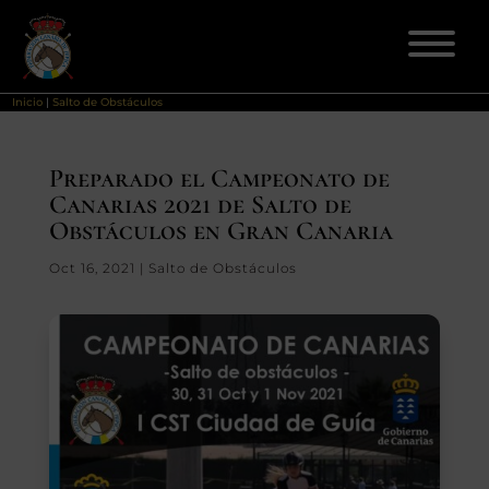
Inicio
|
Salto de Obstáculos
ELECCIONES 2026
Preparado el Campeonato de
Canarias 2021 de Salto de
FEDERACIÓN
Obstáculos en Gran Canaria
LICENCIAS
Oct 16, 2021
|
Salto de Obstáculos
DISCIPLINAS
CLUBES
ENSEÑANZA