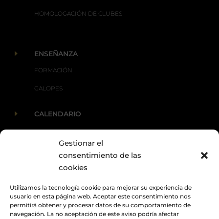
HOMOLOGACIÓN DE CLUBES
E
ENSEÑANZA
FORMACIÓN
GALOPES
E
CALENDARIO
Gestionar el
E
ACTUALIDAD
consentimiento de las
cookies
Utilizamos la tecnología cookie para mejorar su experiencia de
usuario en esta página web. Aceptar este consentimiento nos
permitirá obtener y procesar datos de su comportamiento de
navegación. La no aceptación de este aviso podría afectar