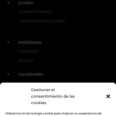
E
CLUBES
CLUBES FEDERADOS
HOMOLOGACIÓN DE CLUBES
E
ENSEÑANZA
FORMACIÓN
GALOPES
E
CALENDARIO
Gestionar el
E
ACTUALIDAD
consentimiento de las
cookies
Utilizamos la tecnología cookie para mejorar su experiencia de