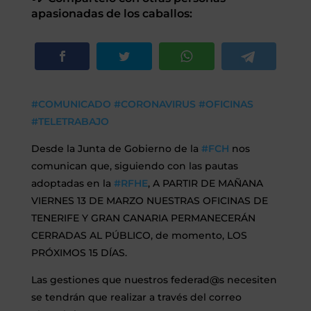
apasionadas de los caballos:
SEGUROS
CALENDARIO
ACTUALIDAD
#COMUNICADO
#CORONAVIRUS
#OFICINAS
#TELETRABAJO
Desde la Junta de Gobierno de la
#FCH
nos
Gran Canaria
comunican que, siguiendo con las pautas
adoptadas en la
#RFHE
, A PARTIR DE MAÑANA
//
928 366 908
VIERNES 13 DE MARZO NUESTRAS OFICINAS DE
mcarmensecretaria@federacioncanariadehipica.com
TENERIFE Y GRAN CANARIA PERMANECERÁN

620 019 666
CERRADAS AL PÚBLICO, de momento, LOS
PRÓXIMOS 15 DÍAS.
Tenerife
//
922 256 601
administracion@federacioncanariadehipica.com
Las gestiones que nuestros federad@s necesiten
se tendrán que realizar a través del correo

922 256 601