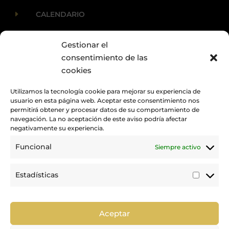
E
CALENDARIO
Gestionar el
E
ACTUALIDAD
consentimiento de las
cookies
Utilizamos la tecnología cookie para mejorar su experiencia de
usuario en esta página web. Aceptar este consentimiento nos
permitirá obtener y procesar datos de su comportamiento de
navegación. La no aceptación de este aviso podría afectar
negativamente su experiencia.
Funcional
Siempre activo
Promovemos y desarrollamos la práctica de la hípica en Canarias.
Estadísticas
Estadí
Trabajamos para mejorar la calidad de la formación y la
competición en nuestra tierra.
Aceptar