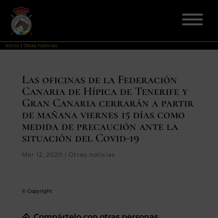
Inicio
|
Otras noticias
ELECCIONES 2026
Las oficinas de la Federación
Canaria de Hípica de Tenerife y
FEDERACIÓN
Gran Canaria cerrarán a partir
de mañana viernes 15 días como
LICENCIAS
medida de precaución ante la
situación del Covid-19
DISCIPLINAS
Mar 12, 2020
|
Otras noticias
CLUBES
© Copyright
ENSEÑANZA
🐴 Compártelo con otras personas