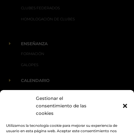
CLUBES FEDERADOS
HOMOLOGACIÓN DE CLUBES
E
ENSEÑANZA
FORMACIÓN
GALOPES
E
CALENDARIO
Gestionar el
E
ACTUALIDAD
consentimiento de las
cookies
Utilizamos la tecnología cookie para mejorar su experiencia de
usuario en esta página web. Aceptar este consentimiento nos