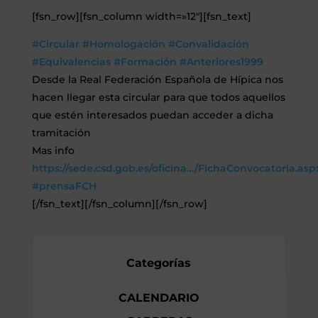
[fsn_row][fsn_column width=»12″][fsn_text]
#Circular
#Homologación
#Convalidación
#Equivalencias
#Formación
#Anteriores1999
Desde la Real Federación Española de Hípica nos
hacen llegar esta circular para que todos aquellos
que estén interesados puedan acceder a dicha
tramitación
Mas info
https://sede.csd.gob.es/oficina…/FichaConvocatoria.asp
#prensaFCH
[/fsn_text][/fsn_column][/fsn_row]
Categorías
CALENDARIO