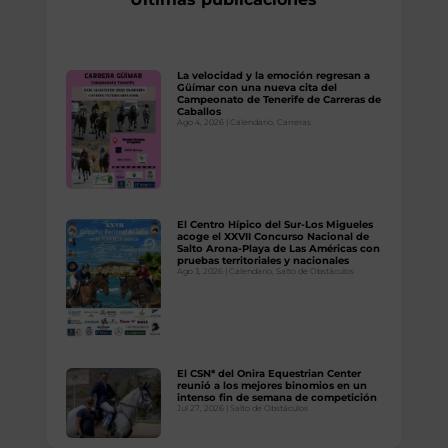
La velocidad y la emoción regresan a
Güímar con una nueva cita del
Campeonato de Tenerife de Carreras de
Caballos
Ago 4, 2026
|
Calendario
,
Carreras
El Centro Hípico del Sur-Los Migueles
acoge el XXVII Concurso Nacional de
Salto Arona-Playa de Las Américas con
pruebas territoriales y nacionales
Ago 3, 2026
|
Calendario
,
Salto de Obstáculos
El CSN* del Onira Equestrian Center
reunió a los mejores binomios en un
intenso fin de semana de competición
Jul 27, 2026
|
Salto de Obstáculos