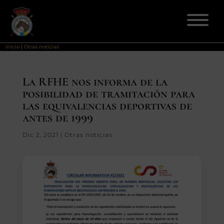
Inicio
|
Otras noticias
ELECCIONES 2026
La RFHE nos informa de la
posibilidad de tramitación para
FEDERACIÓN
las equivalencias deportivas de
antes de 1999
LICENCIAS
Dic 2, 2021
|
Otras noticias
DISCIPLINAS
CLUBES
ENSEÑANZA