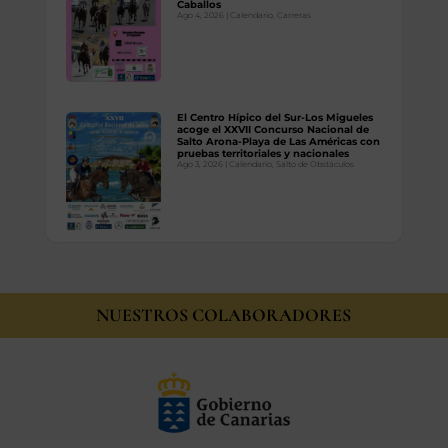
Caballos
Ago 4, 2026
|
Calendario
,
Carreras
El Centro Hípico del Sur-Los Migueles
acoge el XXVII Concurso Nacional de
Salto Arona-Playa de Las Américas con
pruebas territoriales y nacionales
Ago 3, 2026
|
Calendario
,
Salto de Obstáculos
NUESTROS COLABORADORES