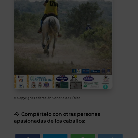
SEGUROS
CALENDARIO
ACTUALIDAD
Gran Canaria
//
928 366 908
mcarmensecretaria@federacioncanariadehipica.com
© Copyright Federación Canaria de Hípica

620 019 666
Tenerife
🐴 Compártelo con otras personas
apasionadas de los caballos:
//
922 256 601
administracion@federacioncanariadehipica.com

922 256 601