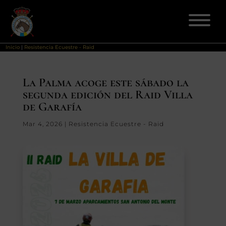
Inicio
|
Resistencia Ecuestre - Raid
ELECCIONES 2026
La Palma acoge este sábado la
segunda edición del Raid Villa
FEDERACIÓN
de Garafía
LICENCIAS
Mar 4, 2026
|
Resistencia Ecuestre - Raid
DISCIPLINAS
CLUBES
ENSEÑANZA