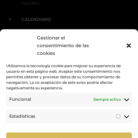
GALOPES
E
CALENDARIO
Gestionar el
E
ACTUALIDAD
consentimiento de las
cookies
Utilizamos la tecnología cookie para mejorar su experiencia de
usuario en esta página web. Aceptar este consentimiento nos
permitirá obtener y procesar datos de su comportamiento de
navegación. La no aceptación de este aviso podría afectar
negativamente su experiencia.
Funcional
Siempre activo
Promovemos y desarrollamos la práctica de la hípica en Canarias.
Estadísticas
Estadí
Trabajamos para mejorar la calidad de la formación y la
competición en nuestra tierra.