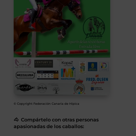
SEGUROS
CALENDARIO
ACTUALIDAD
Gran Canaria
//
928 366 908
mcarmensecretaria@federacioncanariadehipica.com

620 019 666
© Copyright Federación Canaria de Hípica
Tenerife
🐴 Compártelo con otras personas
//
922 256 601
administracion@federacioncanariadehipica.com
apasionadas de los caballos:

922 256 601