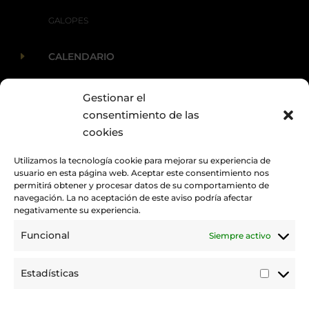
GALOPES
E
CALENDARIO
Gestionar el
E
ACTUALIDAD
consentimiento de las
cookies
Utilizamos la tecnología cookie para mejorar su experiencia de
usuario en esta página web. Aceptar este consentimiento nos
permitirá obtener y procesar datos de su comportamiento de
navegación. La no aceptación de este aviso podría afectar
negativamente su experiencia.
Funcional
Siempre activo
Promovemos y desarrollamos la práctica de la hípica en Canarias.
Estadísticas
Estadí
Trabajamos para mejorar la calidad de la formación y la
competición en nuestra tierra.