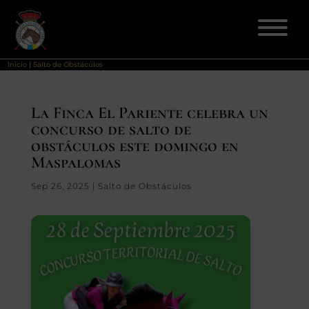
Inicio
|
Salto de Obstáculos
ELECCIONES 2026
La Finca El Pariente celebra un
concurso de salto de
FEDERACIÓN
obstáculos este domingo en
Maspalomas
LICENCIAS
Sep 26, 2025
|
Salto de Obstáculos
DISCIPLINAS
CLUBES
ENSEÑANZA