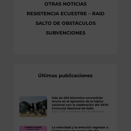
OTRAS NOTICIAS
RESISTENCIA ECUESTRE – RAID
SALTO DE OBSTÁCULOS
SUBVENCIONES
Últimas publicaciones
Más de 200 binomios convertirán
Arona en el epicentro de la hípica
nacional con la celebración del XXVII
Concurso Nacional de Salto
Ago 6, 2026
|
Calendario
,
Salto de Obstáculos
La velocidad y la emoción regresan a
Güímar con una nueva cita del