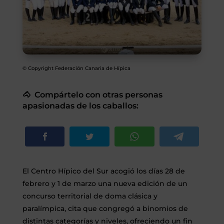
SEGUROS
CALENDARIO
ACTUALIDAD
© Copyright Federación Canaria de Hípica
🐴 Compártelo con otras personas
apasionadas de los caballos:
Gran Canaria
//
928 366 908
mcarmensecretaria@federacioncanariadehipica.com

620 019 666
El Centro Hípico del Sur acogió los días 28 de
Tenerife
febrero y 1 de marzo una nueva edición de un
concurso territorial de doma clásica y
//
922 256 601
administracion@federacioncanariadehipica.com
paralímpica, cita que congregó a binomios de

922 256 601
distintas categorías y niveles, ofreciendo un fin