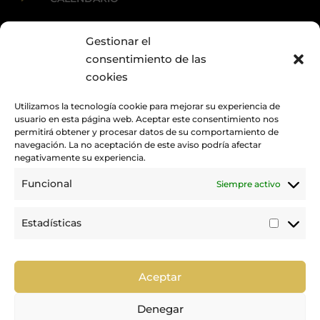
Gestionar el
E
ACTUALIDAD
consentimiento de las
cookies
Utilizamos la tecnología cookie para mejorar su experiencia de
usuario en esta página web. Aceptar este consentimiento nos
permitirá obtener y procesar datos de su comportamiento de
navegación. La no aceptación de este aviso podría afectar
negativamente su experiencia.
Funcional
Siempre activo
Promovemos y desarrollamos la práctica de la hípica en Canarias.
Estadísticas
Estadí
Trabajamos para mejorar la calidad de la formación y la
competición en nuestra tierra.
Aceptar
Denegar