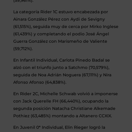
(59,961%).
La categoría Rider 1C estuvo encabezada por
Ainara González Pérez con Aydi de Sevigny
(61,515%), seguida muy de cerca por Mirko Inglese
(61,439%) y completando el podio José Ángel
Guerra González con Marismeño de Valiente
(59,712%).
En Infantil Individual, Carlota Pinedo Badal se
alzó con el triunfo junto a Satchmo (70,579%),
seguida de Noa Adrián Noguera (67,111%) y Nira
Afonso Afonso (64,838%).
En Rider 2C, Michelle Schwab volvió a imponerse
con Jack Querelle FH (66,440%), ocupando la
segunda posición Natacha Christiane Alkemade
Pothiez (63,485%) montando a Altanero CCXIX.
En Juvenil 0* Individual, Elin Rieger logró la