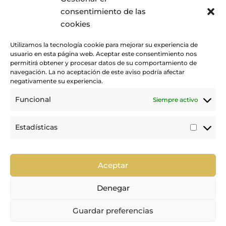
consentimiento de las
cookies
Utilizamos la tecnología cookie para mejorar su experiencia de
usuario en esta página web. Aceptar este consentimiento nos
permitirá obtener y procesar datos de su comportamiento de
navegación. La no aceptación de este aviso podría afectar
negativamente su experiencia.
Funcional
Siempre activo
Promovemos y desarrollamos la práctica de la hípica en Canarias.
Estadísticas
Estadí
Trabajamos para mejorar la calidad de la formación y la
competición en nuestra tierra.
Aceptar
Denegar
Guardar preferencias

Política de Privacidad
|
Política de Cookies
|
Aviso Legal