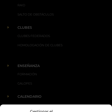
RAID
SALTO DE OBSTÁCULOS
E
CLUBES
CLUBES FEDERADOS
HOMOLOGACIÓN DE CLUBES
E
ENSEÑANZA
FORMACIÓN
GALOPES
E
CALENDARIO
Gestionar el
E
ACTUALIDAD