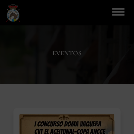
ELECCIONES 2026
EVENTOS
FEDERACIÓN
LICENCIAS
DISCIPLINAS
CLUBES
ENSEÑANZA