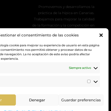
Promovemos y desarrollamos la
práctica de la hípica en Canarias.
Trabajamos para mejorar la calidad
de la formación y la competición en
nuestra tierra.
estionar el consentimiento de las cookies
ología cookie para mejorar su experiencia de usuario en esta página
 consentimiento nos permitirá obtener y procesar datos de su
 navegación. La no aceptación de este aviso podría afectar
experiencia.
Siempre activo
Estadístic
r
Denegar
Guardar preferencias