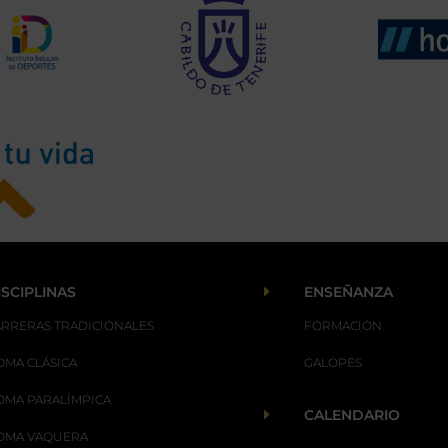
E
ISCIPLINAS
ENSEÑANZA
ARRERAS TRADICIONALES
FORMACIÓN
OMA CLÁSICA
GALOPES
OMA PARALÍMPICA
E
CALENDARIO
OMA VAQUERA