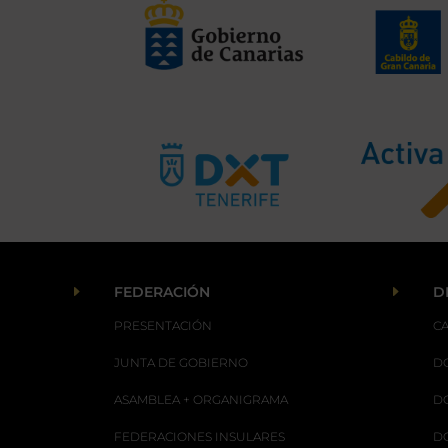
E
E
FEDERACIÓN
D
PRESENTACIÓN
C
JUNTA DE GOBIERNO
D
ASAMBLEA + ORGANIGRAMA
D
FEDERACIONES INSULARES
D