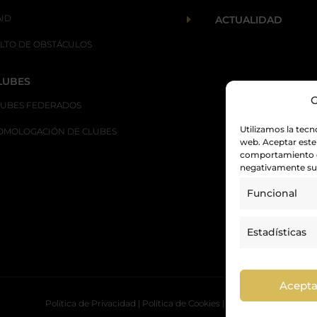
AID
E
ACTUALIDAD
ALTO DE OBSTÁCULOS
LUBES
G
LUBES FEDERADOS
Utilizamos la tecn
OMOLOGACIÓN DE CLUBES
web. Aceptar este
comportamiento de
negativamente su 
Funcional
Estadísticas
Acepta
Política de Privacidad
|
Política de Cookies
|
Aviso Legal