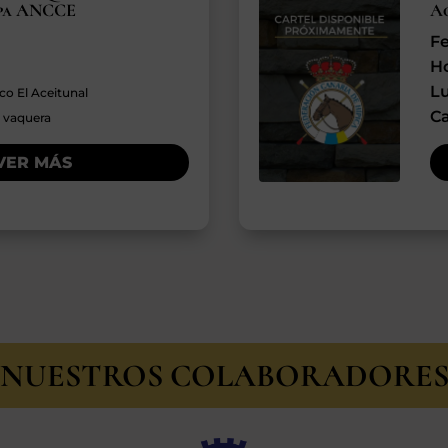
opa ANCCE
A
F
H
L
co El Aceitunal
C
vaquera
VER MÁS
NUESTROS COLABORADORE