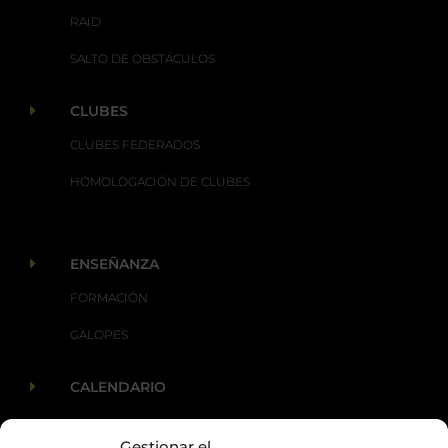
RAID
SALTO DE OBSTÁCULOS
E
CLUBES
CLUBES FEDERADOS
HOMOLOGACIÓN DE CLUBES
E
ENSEÑANZA
FORMACIÓN
GALOPES
E
CALENDARIO
Gestionar el
E