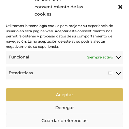
ACTUALIDAD
consentimiento de las
cookies
Utilizamos la tecnología cookie para mejorar su experiencia de
usuario en esta página web. Aceptar este consentimiento nos
permitirá obtener y procesar datos de su comportamiento de
navegación. La no aceptación de este aviso podría afectar
negativamente su experiencia.
Funcional
Siempre activo
Promovemos y desarrollamos la práctica de la hípica en Canarias.
Estadísticas
Estadí
Trabajamos para mejorar la calidad de la formación y la
competición en nuestra tierra.
Aceptar
Denegar
Guardar preferencias

Política de Privacidad
|
Política de Cookies
|
Aviso Legal