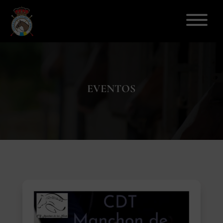
ELECCIONES 2026
EVENTOS
FEDERACIÓN
LICENCIAS
DISCIPLINAS
CLUBES
ENSEÑANZA