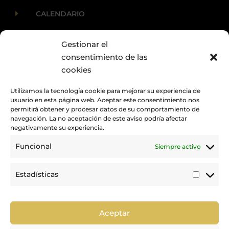
E
CALENDARIO
Gestionar el
E
ACTUALIDAD
consentimiento de las
cookies
Utilizamos la tecnología cookie para mejorar su experiencia de
usuario en esta página web. Aceptar este consentimiento nos
permitirá obtener y procesar datos de su comportamiento de
navegación. La no aceptación de este aviso podría afectar
negativamente su experiencia.
Funcional
Siempre activo
Promovemos y desarrollamos la práctica de la hípica en Canarias.
Estadísticas
Estadí
Trabajamos para mejorar la calidad de la formación y la
competición en nuestra tierra.
Aceptar