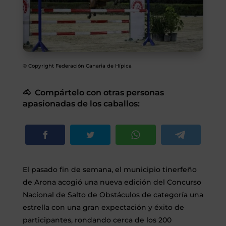
SEGUROS
CALENDARIO
© Copyright Federación Canaria de Hípica
ACTUALIDAD
🐴 Compártelo con otras personas
apasionadas de los caballos:
Gran Canaria
//
928 366 908
mcarmensecretaria@federacioncanariadehipica.com

620 019 666
El pasado fin de semana, el municipio tinerfeño
de Arona acogió una nueva edición del Concurso
Tenerife
Nacional de Salto de Obstáculos de categoría una
//
922 256 601
administracion@federacioncanariadehipica.com
estrella con una gran expectación y éxito de

922 256 601
participantes, rondando cerca de los 200