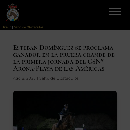
Inicio
|
Salto de Obstáculos
ELECCIONES 2026
Esteban Domínguez se proclama
ganador en la prueba grande de
FEDERACIÓN
la primera jornada del CSN*
Arona-Playa de las Américas
LICENCIAS
Ago 8, 2023
|
Salto de Obstáculos
DISCIPLINAS
CLUBES
ENSEÑANZA