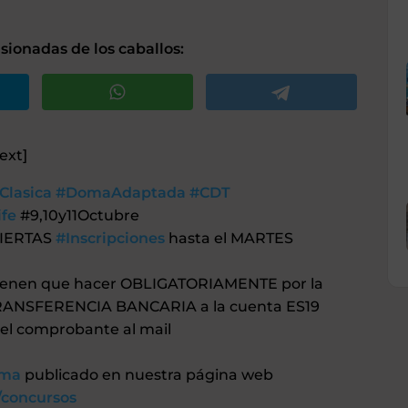
ionadas de los caballos:
ext]
lasica
#DomaAdaptada
#CDT
ife
#9,10y11Octubre
IERTAS
#Inscripciones
hasta el MARTES
 tienen que hacer OBLIGATORIAMENTE por la
RANSFERENCIA BANCARIA a la cuenta ES19
del comprobante al mail
ama
publicado en nuestra página web
/concursos