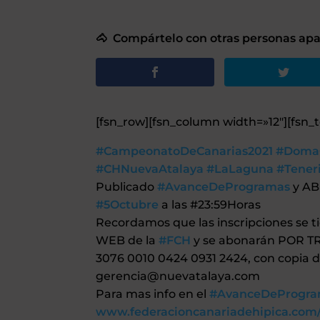
🐴 Compártelo con otras personas apas
[fsn_row][fsn_column width=»12″][fsn_t
#CampeonatoDeCanarias2021
#DomaC
#CHNuevaAtalaya
#LaLaguna
#Tener
Publicado
#AvanceDeProgramas
y AB
#5Octubre
a las #23:59Horas
Recordamos que las inscripciones se
WEB de la
#FCH
y se abonarán POR T
3076 0010 0424 0931 2424, con copia 
gerencia@nuevatalaya.com
Para mas info en el
#AvanceDeProgr
www.federacioncanariadehipica.com