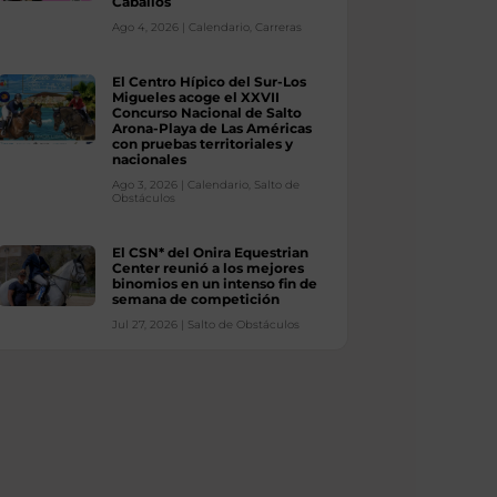
Caballos
Ago 4, 2026
|
Calendario
,
Carreras
El Centro Hípico del Sur-Los
Migueles acoge el XXVII
Concurso Nacional de Salto
Arona-Playa de Las Américas
con pruebas territoriales y
nacionales
Ago 3, 2026
|
Calendario
,
Salto de
Obstáculos
El CSN* del Onira Equestrian
Center reunió a los mejores
binomios en un intenso fin de
semana de competición
Jul 27, 2026
|
Salto de Obstáculos