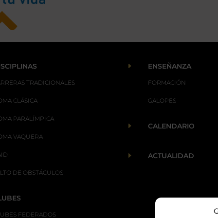
E
ISCIPLINAS
ENSEÑANZA
ARRERAS TRADICIONALES
FORMACIÓN
OMA CLÁSICA
GALOPES
OMA PARALÍMPICA
E
CALENDARIO
OMA VAQUERA
AID
E
ACTUALIDAD
ALTO DE OBSTÁCULOS
LUBES
G
LUBES FEDERADOS