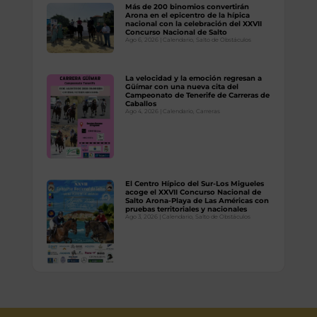
Más de 200 binomios convertirán
Arona en el epicentro de la hípica
nacional con la celebración del XXVII
Concurso Nacional de Salto
Ago 6, 2026
|
Calendario
,
Salto de Obstáculos
La velocidad y la emoción regresan a
Güímar con una nueva cita del
Campeonato de Tenerife de Carreras de
Caballos
Ago 4, 2026
|
Calendario
,
Carreras
El Centro Hípico del Sur-Los Migueles
acoge el XXVII Concurso Nacional de
Salto Arona-Playa de Las Américas con
pruebas territoriales y nacionales
Ago 3, 2026
|
Calendario
,
Salto de Obstáculos