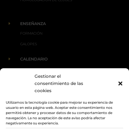
E
ENSEÑANZA
FORMACIÓN
GALOPES
E
CALENDARIO
Gestionar el
E
ACTUALIDAD
consentimiento de las
cookies
Utilizamos la tecnología cookie para mejorar su experiencia de
usuario en esta página web. Aceptar este consentimiento nos
permitirá obtener y procesar datos de su comportamiento de
navegación. La no aceptación de este aviso podría afectar
negativamente su experiencia.