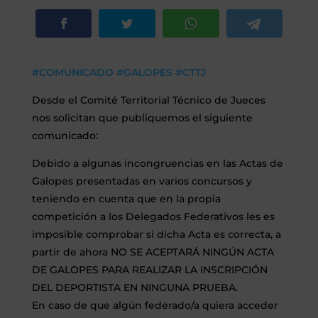
SEGUROS
CALENDARIO
#
COMUNICADO
#
GALOPES
#
CTTJ
ACTUALIDAD
Desde el Comité Territorial Técnico de Jueces
nos solicitan que publiquemos el siguiente
comunicado:
Debido a algunas incongruencias en las Actas de
Gran Canaria
Galopes presentadas en varios concursos y
//
928 366 908
teniendo en cuenta que en la propia
mcarmensecretaria@federacioncanariadehipica.com
competición a los Delegados Federativos les es

imposible comprobar si dicha Acta es correcta, a
620 019 666
partir de ahora NO SE ACEPTARÁ NINGÚN ACTA
Tenerife
DE GALOPES PARA REALIZAR LA INSCRIPCIÓN
//
922 256 601
administracion@federacioncanariadehipica.com
DEL DEPORTISTA EN NINGUNA PRUEBA.
En caso de que algún federado/a quiera acceder

922 256 601