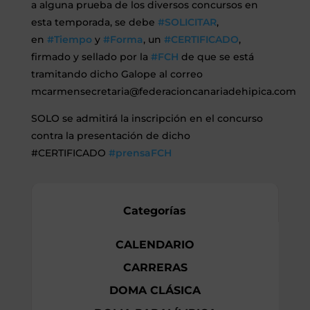
a alguna prueba de los diversos concursos en
esta temporada, se debe
#
SOLICITAR
,
en
#
Tiempo
y
#
Forma
, un
#
CERTIFICADO
,
firmado y sellado por la
#
FCH
de que se está
tramitando dicho Galope al correo
mcarmensecretaria@federacioncanariadehipica.com
SOLO se admitirá la inscripción en el concurso
contra la presentación de dicho
#CERTIFICADO
#
prensaFCH
Categorías
CALENDARIO
CARRERAS
DOMA CLÁSICA