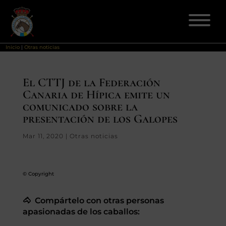
Inicio
|
Otras noticias
ELECCIONES 2026
El CTTJ de la Federación
Canaria de Hípica emite un
FEDERACIÓN
comunicado sobre la
presentación de los Galopes
LICENCIAS
Mar 11, 2020
|
Otras noticias
DISCIPLINAS
© Copyright
CLUBES
🐴 Compártelo con otras personas
ENSEÑANZA
apasionadas de los caballos: