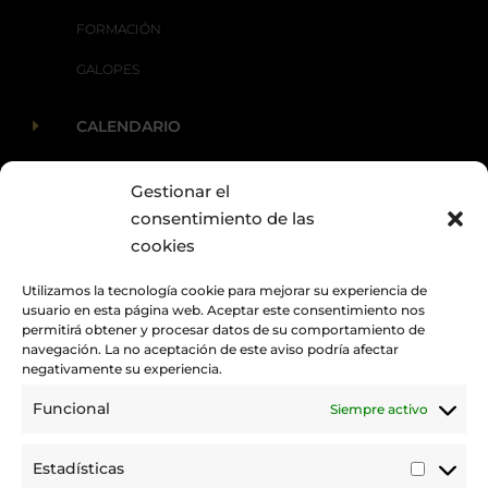
FORMACIÓN
GALOPES
E
CALENDARIO
Gestionar el
E
ACTUALIDAD
consentimiento de las
cookies
Utilizamos la tecnología cookie para mejorar su experiencia de
usuario en esta página web. Aceptar este consentimiento nos
permitirá obtener y procesar datos de su comportamiento de
navegación. La no aceptación de este aviso podría afectar
negativamente su experiencia.
Funcional
Siempre activo
Promovemos y desarrollamos la práctica de la hípica en Canarias.
Estadísticas
Estadí
Trabajamos para mejorar la calidad de la formación y la