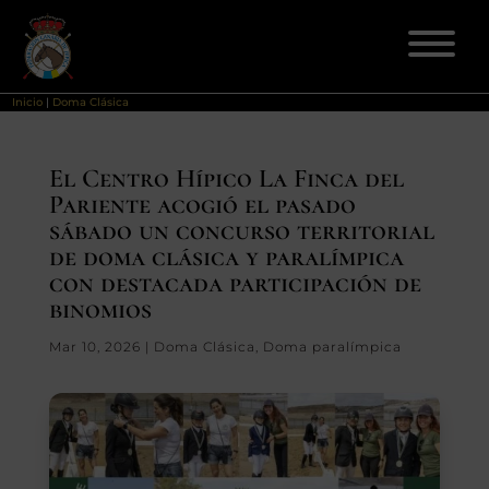
Inicio
|
Doma Clásica
ELECCIONES 2026
El Centro Hípico La Finca del
Pariente acogió el pasado
FEDERACIÓN
sábado un concurso territorial
de doma clásica y paralímpica
LICENCIAS
con destacada participación de
binomios
DISCIPLINAS
Mar 10, 2026
|
Doma Clásica
,
Doma paralímpica
CLUBES
ENSEÑANZA