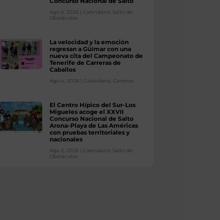
Concurso Nacional de Salto
Ago 6, 2026
|
Calendario
,
Salto de
Obstáculos
La velocidad y la emoción
regresan a Güímar con una
nueva cita del Campeonato de
Tenerife de Carreras de
Caballos
Ago 4, 2026
|
Calendario
,
Carreras
El Centro Hípico del Sur-Los
Migueles acoge el XXVII
Concurso Nacional de Salto
Arona-Playa de Las Américas
con pruebas territoriales y
nacionales
Ago 3, 2026
|
Calendario
,
Salto de
Obstáculos