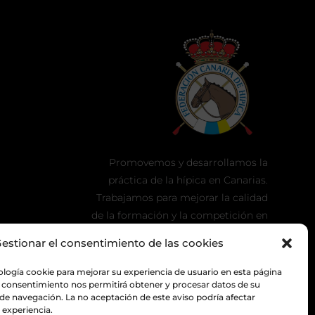
Promovemos y desarrollamos la
práctica de la hípica en Canarias.
Trabajamos para mejorar la calidad
de la formación y la competición en
nuestra tierra.
estionar el consentimiento de las cookies
ología cookie para mejorar su experiencia de usuario en esta página
 consentimiento nos permitirá obtener y procesar datos de su
 navegación. La no aceptación de este aviso podría afectar
experiencia.