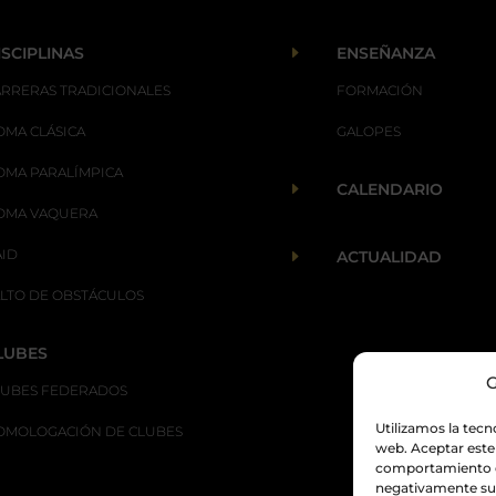
E
ISCIPLINAS
ENSEÑANZA
ARRERAS TRADICIONALES
FORMACIÓN
OMA CLÁSICA
GALOPES
OMA PARALÍMPICA
E
CALENDARIO
OMA VAQUERA
AID
E
ACTUALIDAD
ALTO DE OBSTÁCULOS
LUBES
G
LUBES FEDERADOS
Utilizamos la tecn
OMOLOGACIÓN DE CLUBES
web. Aceptar este
comportamiento de
negativamente su 