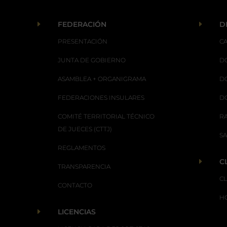
E
E
FEDERACIÓN
D
PRESENTACIÓN
C
JUNTA DE GOBIERNO
D
ASAMBLEA + ORGANIGRAMA
D
FEDERACIONES INSULARES
D
COMITÉ TERRITORIAL TÉCNICO
R
DE JUECES (CTTJ)
S
REGLAMENTOS
E
C
TRANSPARENCIA
C
CONTACTO
H
E
LICENCIAS