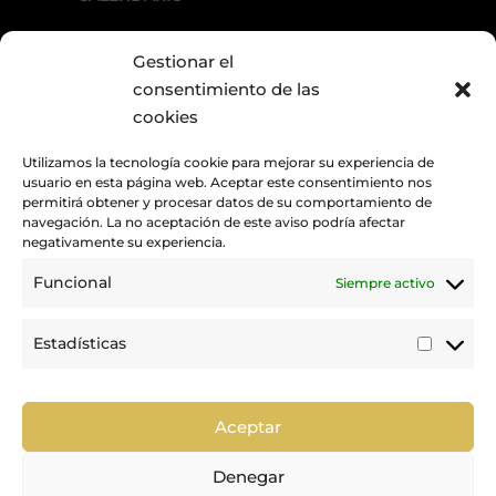
Gestionar el
E
ACTUALIDAD
consentimiento de las
cookies
Utilizamos la tecnología cookie para mejorar su experiencia de
usuario en esta página web. Aceptar este consentimiento nos
permitirá obtener y procesar datos de su comportamiento de
navegación. La no aceptación de este aviso podría afectar
negativamente su experiencia.
Funcional
Siempre activo
Promovemos y desarrollamos la práctica de la hípica en Canarias.
Estadísticas
Estadí
Trabajamos para mejorar la calidad de la formación y la
competición en nuestra tierra.
Aceptar
Denegar