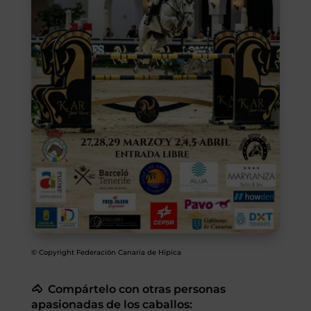
SEGUROS
CALENDARIO
ACTUALIDAD
Gran Canaria
//
928 366 908
mcarmensecretaria@federacioncanariadehipica.com

620 019 666
Tenerife
© Copyright Federación Canaria de Hípica
//
922 256 601
administracion@federacioncanariadehipica.com
🐴 Compártelo con otras personas

922 256 601
apasionadas de los caballos: