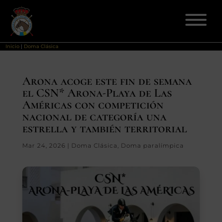
Inicio
|
Doma Clásica
ELECCIONES 2026
Arona acoge este fin de semana
el CSN* Arona-Playa de Las
FEDERACIÓN
Américas con competición
nacional de categoría una
LICENCIAS
estrella y también territorial
Mar 24, 2026
|
Doma Clásica
,
Doma paralímpica
DISCIPLINAS
CLUBES
ENSEÑANZA