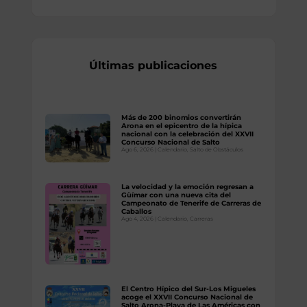
Últimas publicaciones
Más de 200 binomios convertirán
Arona en el epicentro de la hípica
nacional con la celebración del XXVII
Concurso Nacional de Salto
Ago 6, 2026
|
Calendario
,
Salto de Obstáculos
La velocidad y la emoción regresan a
Güímar con una nueva cita del
Campeonato de Tenerife de Carreras de
Caballos
Ago 4, 2026
|
Calendario
,
Carreras
El Centro Hípico del Sur-Los Migueles
acoge el XXVII Concurso Nacional de
Salto Arona-Playa de Las Américas con