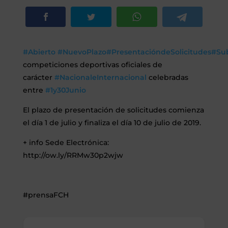
SEGUROS
CALENDARIO
#Abierto
#NuevoPlazo
#PresentacióndeSolicitudes
#Su
competiciones deportivas oficiales de
ACTUALIDAD
carácter
#NacionaleInternacional
celebradas
entre
#1y30Junio
El plazo de presentación de solicitudes comienza
Gran Canaria
el día 1 de julio y finaliza el día 10 de julio de 2019.
//
928 366 908
+ info Sede Electrónica:
mcarmensecretaria@federacioncanariadehipica.com
http://ow.ly/RRMw30p2wjw

620 019 666
Tenerife
#prensaFCH
//
922 256 601
administracion@federacioncanariadehipica.com

922 256 601