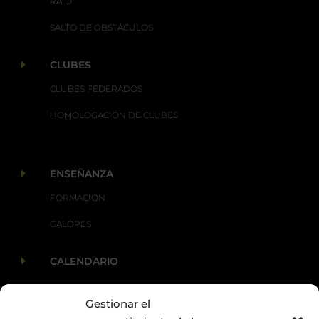
RAID
SALTO DE OBSTÁCULOS
E
CLUBES
CLUBES FEDERADOS
HOMOLOGACIÓN DE CLUBES
E
ENSEÑANZA
FORMACIÓN
GALOPES
E
CALENDARIO
Gestionar el
E
ACTUALIDAD