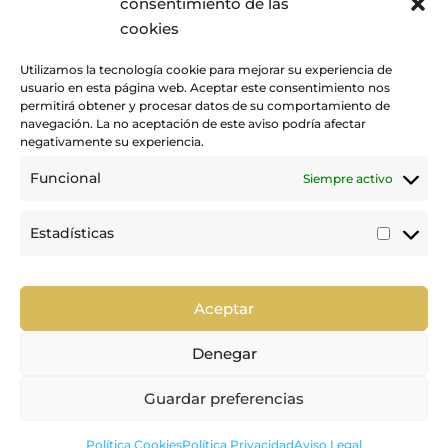
consentimiento de las
cookies
Utilizamos la tecnología cookie para mejorar su experiencia de
usuario en esta página web. Aceptar este consentimiento nos
permitirá obtener y procesar datos de su comportamiento de
navegación. La no aceptación de este aviso podría afectar
negativamente su experiencia.
Funcional
Siempre activo
Promovemos y desarrollamos la práctica de la hípica en Canarias.
Estadísticas
Estadí
Trabajamos para mejorar la calidad de la formación y la
competición en nuestra tierra.
Aceptar
Denegar
Guardar preferencias

Política de Privacidad
|
Política de Cookies
|
Aviso Legal
Política Cookies
Política Privacidad
Aviso Legal