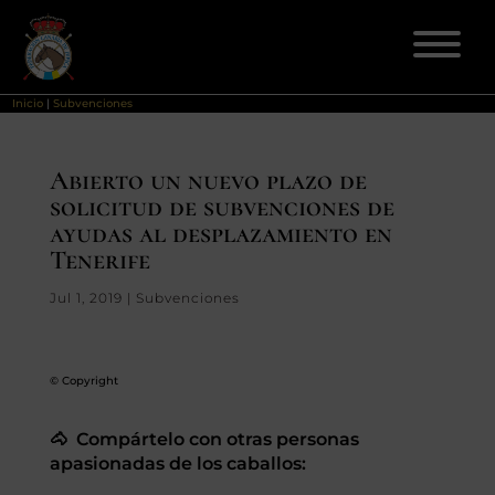
Inicio
|
Subvenciones
ELECCIONES 2026
Abierto un nuevo plazo de
solicitud de subvenciones de
FEDERACIÓN
ayudas al desplazamiento en
Tenerife
LICENCIAS
Jul 1, 2019
|
Subvenciones
DISCIPLINAS
© Copyright
CLUBES
🐴 Compártelo con otras personas
ENSEÑANZA
apasionadas de los caballos: