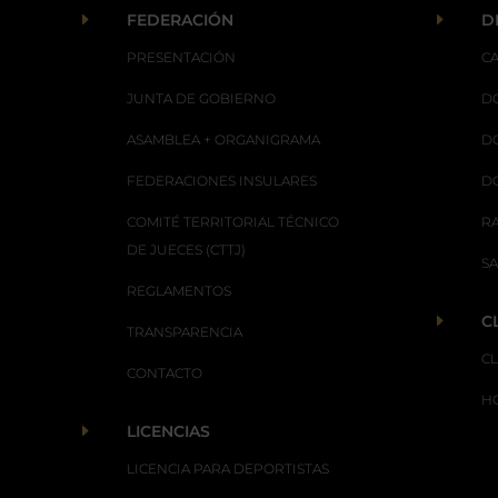
E
E
FEDERACIÓN
D
PRESENTACIÓN
C
JUNTA DE GOBIERNO
D
ASAMBLEA + ORGANIGRAMA
D
FEDERACIONES INSULARES
D
COMITÉ TERRITORIAL TÉCNICO
R
DE JUECES (CTTJ)
S
REGLAMENTOS
E
C
TRANSPARENCIA
C
CONTACTO
H
E
LICENCIAS
LICENCIA PARA DEPORTISTAS