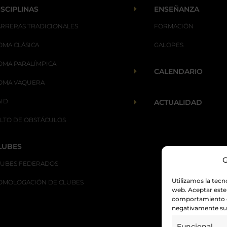
E
ISCIPLINAS
ENSEÑANZA
ARRERAS TRADICIONALES
FORMACIÓN
OMA CLÁSICA
GALOPES
OMA PARALÍMPICA
E
CALENDARIO
OMA VAQUERA
AID
E
ACTUALIDAD
ALTO DE OBSTÁCULOS
LUBES
G
LUBES FEDERADOS
Utilizamos la tecn
OMOLOGACIÓN DE CLUBES
web. Aceptar este
comportamiento de
negativamente su 
Funcional