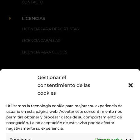
CONTACTO
E
LICENCIAS
LICENCIA PARA DEPORTISTAS
LICENCIA CABALLAR
LICENCIA PARA CLUBES
Gestionar el
E
DISCIPLINAS
consentimiento de las
CARRERAS TRADICIONALES
cookies
DOMA CLÁSICA
Utilizamos la tecnología cookie para mejorar su experiencia de
usuario en esta página web. Aceptar este consentimiento nos
DOMA PARALÍMPICA
permitirá obtener y procesar datos de su comportamiento de
navegación. La no aceptación de este aviso podría afectar
DOMA VAQUERA
negativamente su experiencia.
RAID
Funcional
Siempre activo