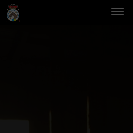
ELECCIONES 2026
FEDERACIÓN
LICENCIAS
DISCIPLINAS
CLUBES
ENSEÑANZA