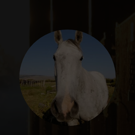
SEGUROS
CALENDARIO
ACTUALIDAD
Gran Canaria
//
928 366 908
mcarmensecretaria@federacioncanariadehipica.com

620 019 666
Tenerife
//
922 256 601
administracion@federacioncanariadehipica.com

922 256 601