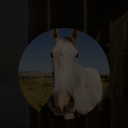
SEGUROS
CALENDARIO
ACTUALIDAD
Gran Canaria
//
928 366 908
mcarmensecretaria@federacioncanariadehipica.com

620 019 666
Tenerife
//
922 256 601
administracion@federacioncanariadehipica.com

922 256 601