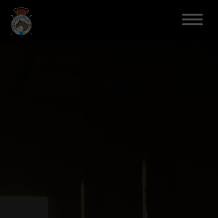
ELECCIONES 2026
FEDERACIÓN
LICENCIAS
DISCIPLINAS
CLUBES
ENSEÑANZA