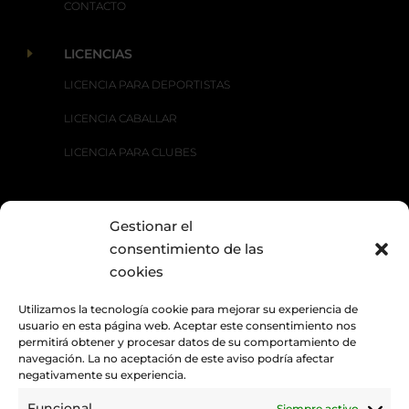
CONTACTO
E
LICENCIAS
LICENCIA PARA DEPORTISTAS
LICENCIA CABALLAR
LICENCIA PARA CLUBES
Gestionar el
E
DISCIPLINAS
consentimiento de las
CARRERAS TRADICIONALES
cookies
DOMA CLÁSICA
Utilizamos la tecnología cookie para mejorar su experiencia de
usuario en esta página web. Aceptar este consentimiento nos
DOMA PARALÍMPICA
permitirá obtener y procesar datos de su comportamiento de
navegación. La no aceptación de este aviso podría afectar
DOMA VAQUERA
negativamente su experiencia.
RAID
Funcional
Siempre activo