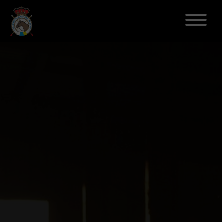
ELECCIONES 2026
FEDERACIÓN
LICENCIAS
DISCIPLINAS
CLUBES
ENSEÑANZA