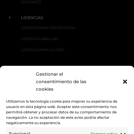
CONTACTO
E
LICENCIAS
LICENCIA PARA DEPORTISTAS
LICENCIA CABALLAR
LICENCIA PARA CLUBES
Gestionar el
E
DISCIPLINAS
consentimiento de las
CARRERAS TRADICIONALES
cookies
DOMA CLÁSICA
Utilizamos la tecnología cookie para mejorar su experiencia de
usuario en esta página web. Aceptar este consentimiento nos
DOMA PARALÍMPICA
permitirá obtener y procesar datos de su comportamiento de
navegación. La no aceptación de este aviso podría afectar
DOMA VAQUERA
negativamente su experiencia.
RAID
Funcional
Siempre activo