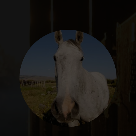
SEGUROS
CALENDARIO
ACTUALIDAD
Gran Canaria
//
928 366 908
mcarmensecretaria@federacioncanariadehipica.com

620 019 666
Tenerife
//
922 256 601
administracion@federacioncanariadehipica.com

922 256 601