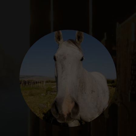
SEGUROS
CALENDARIO
ACTUALIDAD
Gran Canaria
//
928 366 908
mcarmensecretaria@federacioncanariadehipica.com

620 019 666
Tenerife
//
922 256 601
administracion@federacioncanariadehipica.com

922 256 601