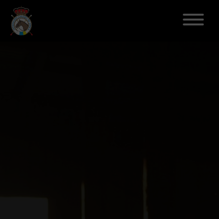
ELECCIONES 2026
FEDERACIÓN
LICENCIAS
DISCIPLINAS
CLUBES
ENSEÑANZA