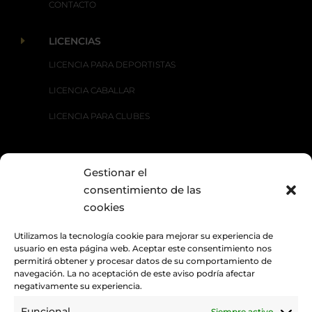
CONTACTO
E
LICENCIAS
LICENCIA PARA DEPORTISTAS
LICENCIA CABALLAR
LICENCIA PARA CLUBES
Gestionar el
E
DISCIPLINAS
consentimiento de las
CARRERAS TRADICIONALES
cookies
DOMA CLÁSICA
Utilizamos la tecnología cookie para mejorar su experiencia de
usuario en esta página web. Aceptar este consentimiento nos
DOMA PARALÍMPICA
permitirá obtener y procesar datos de su comportamiento de
navegación. La no aceptación de este aviso podría afectar
DOMA VAQUERA
negativamente su experiencia.
RAID
Funcional
Siempre activo