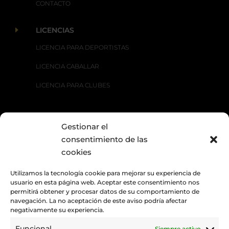
CONTACTO
E
LICENCIAS
LICENCIA PARA DEPORTISTAS
LICENCIA CABALLAR
LICENCIA PARA CLUBES
Gestionar el
E
DISCIPLINAS
consentimiento de las
CARRERAS TRADICIONALES
cookies
DOMA CLÁSICA
Utilizamos la tecnología cookie para mejorar su experiencia de
usuario en esta página web. Aceptar este consentimiento nos
DOMA PARALÍMPICA
permitirá obtener y procesar datos de su comportamiento de
navegación. La no aceptación de este aviso podría afectar
DOMA VAQUERA
negativamente su experiencia.
RAID
Funcional
Siempre activo