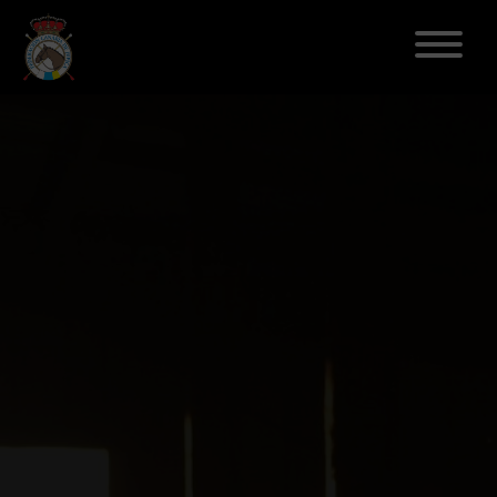
ELECCIONES 2026
FEDERACIÓN
LICENCIAS
DISCIPLINAS
CLUBES
ENSEÑANZA