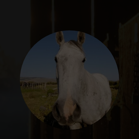
SEGUROS
CALENDARIO
ACTUALIDAD
Gran Canaria
//
928 366 908
mcarmensecretaria@federacioncanariadehipica.com

620 019 666
Tenerife
//
922 256 601
administracion@federacioncanariadehipica.com

922 256 601