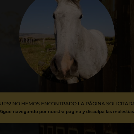
¡UPS! NO HEMOS ENCONTRADO LA PÁGINA SOLICITAD
Sigue navegando por nuestra página y disculpa las molestias