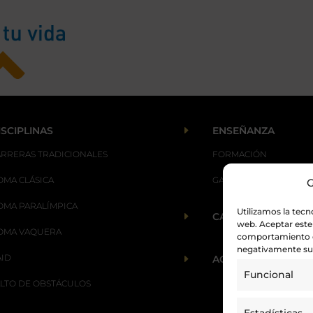
E
ISCIPLINAS
ENSEÑANZA
ARRERAS TRADICIONALES
FORMACIÓN
OMA CLÁSICA
GALOPES
G
OMA PARALÍMPICA
Utilizamos la tecn
E
CALENDARIO
web. Aceptar este
OMA VAQUERA
comportamiento de
negativamente su 
AID
E
ACTUALIDAD
Funcional
ALTO DE OBSTÁCULOS