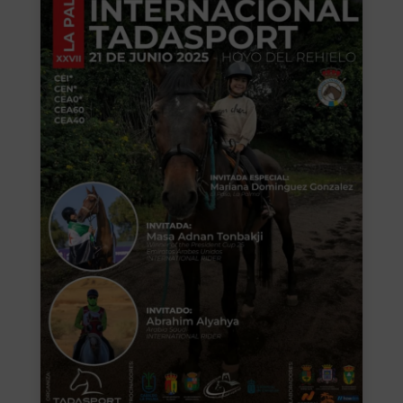
SEGUROS
CALENDARIO
ACTUALIDAD
Gran Canaria
//
928 366 908
mcarmensecretaria@federacioncanariadehipica.com

620 019 666
Tenerife
//
922 256 601
administracion@federacioncanariadehipica.com

922 256 601