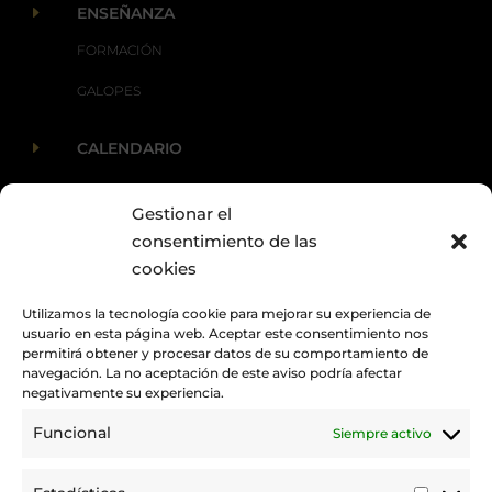
E
ENSEÑANZA
FORMACIÓN
GALOPES
E
CALENDARIO
Gestionar el
E
ACTUALIDAD
consentimiento de las
cookies
Utilizamos la tecnología cookie para mejorar su experiencia de
usuario en esta página web. Aceptar este consentimiento nos
permitirá obtener y procesar datos de su comportamiento de
navegación. La no aceptación de este aviso podría afectar
negativamente su experiencia.
Funcional
Siempre activo
Promovemos y desarrollamos la práctica de la hípica en Canarias.