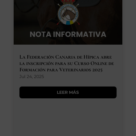
SEGUROS
CALENDARIO
ACTUALIDAD
La Federación Canaria de Hípica abre
la inscripción para su Curso Online de
Formación para Veterinarios 2025
Gran Canaria
Jul 24, 2025
//
928 366 908
mcarmensecretaria@federacioncanariadehipica.com
LEER MÁS

620 019 666
Tenerife
//
922 256 601
administracion@federacioncanariadehipica.com

922 256 601