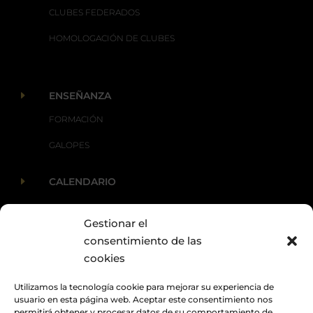
CLUBES FEDERADOS
HOMOLOGACIÓN DE CLUBES
E
ENSEÑANZA
FORMACIÓN
GALOPES
E
CALENDARIO
Gestionar el
E
ACTUALIDAD
consentimiento de las
cookies
Utilizamos la tecnología cookie para mejorar su experiencia de
usuario en esta página web. Aceptar este consentimiento nos
permitirá obtener y procesar datos de su comportamiento de