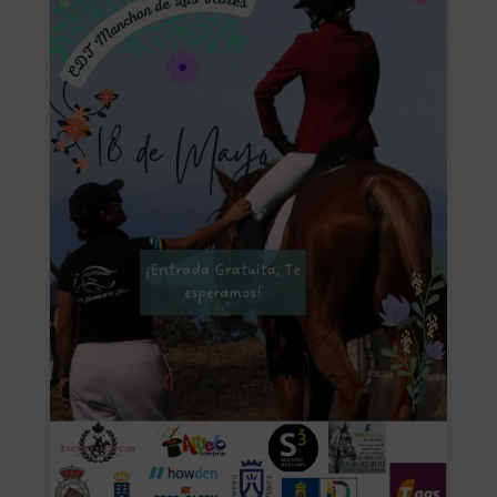
SEGUROS
CALENDARIO
ACTUALIDAD
Gran Canaria
//
928 366 908
mcarmensecretaria@federacioncanariadehipica.com

620 019 666
Tenerife
//
922 256 601
administracion@federacioncanariadehipica.com

922 256 601