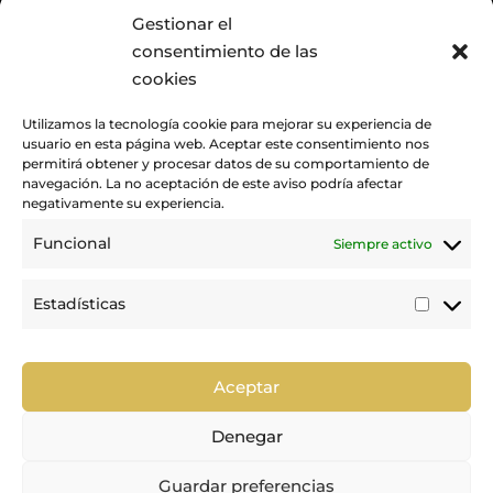
Gestionar el
E
ACTUALIDAD
consentimiento de las
cookies
Utilizamos la tecnología cookie para mejorar su experiencia de
usuario en esta página web. Aceptar este consentimiento nos
permitirá obtener y procesar datos de su comportamiento de
navegación. La no aceptación de este aviso podría afectar
negativamente su experiencia.
Funcional
Siempre activo
Promovemos y desarrollamos la práctica de la hípica en Canarias.
Estadísticas
Estadí
Trabajamos para mejorar la calidad de la formación y la
competición en nuestra tierra.
Aceptar
Denegar
Guardar preferencias